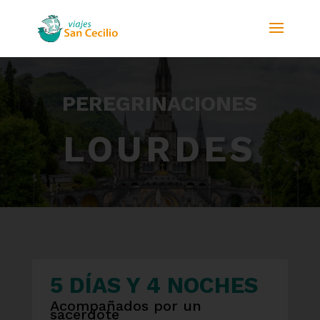
PEREGRINACIONES
LOURDES
5 DÍAS Y 4 NOCHES
Acompañados por un
sacerdote