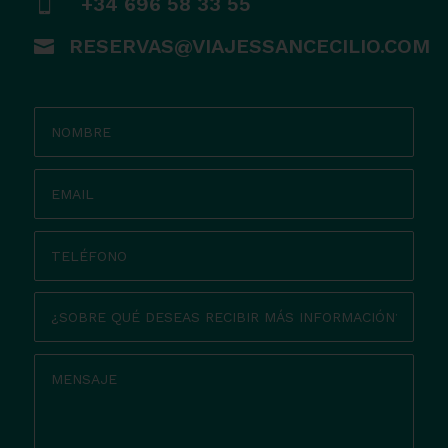
+34 696 58 33 55

RESERVAS@VIAJESSANCECILIO.COM
