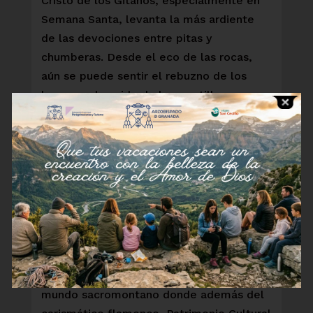
Cristo de los Gitanos, especialmente en
Semana Santa, levanta la más ardiente
de las devociones entre pitas y
chumberas. Desde el eco de las rocas,
aún se puede sentir el rebuzno de los
burros y el sonido de los martillos
golpeando el yunque de las fraguas a
ritmo de cante jondo; aún podemos
saborear el esparto, las cacerolas de
cobre y la cerámica decorando las
blancas paredes, dentro y fuera de las
cuevas, y las sillas de enea nos invitan a
sentarnos junto a las puertas abiertas con
las cortinas de tela basta.
Déjate sorprender por el fascinante
mundo sacromontano donde además del