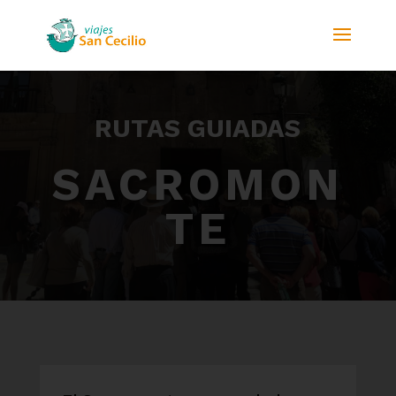
RUTAS GUIADAS
SACROMON
TE