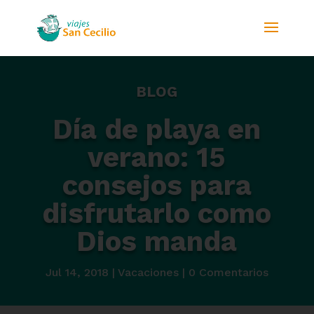
BLOG
Día de playa en
verano: 15
consejos para
disfrutarlo como
Dios manda
Jul 14, 2018
|
Vacaciones
|
0 Comentarios