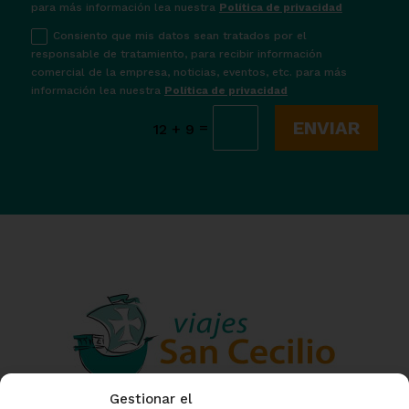
para más información lea nuestra
Política de privacidad
Consiento que mis datos sean tratados por el
responsable de tratamiento, para recibir información
comercial de la empresa, noticias, eventos, etc. para más
información lea nuestra
Política de privacidad
ENVIAR
=
12 + 9
Gestionar el