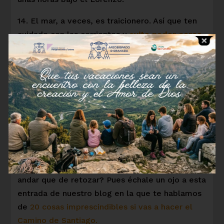
14. El mar, a veces, es traicionero. Así que ten
cuidado con las corrientes y
evita nadar cerca
de rocas
, porque podrías acariciarlas de una
forma más dolorosa de la cuenta.
15.
Ojo con las medusas
, que pueden
estropearte un magnífico día de playa.
Y a ti, ¿se te ocurre alguna cosa más para
disfrutar tu día de playa a tope y por todo lo
alto?
¿Eres más de ‘monte que de playa’? ¿Más de
andar que de retozar? Pues échale un ojo a esta
entrada de nuestro blog en la que te hablamos
de
20 cosas imprescindibles si vas a hacer el
Camino de Santiago.