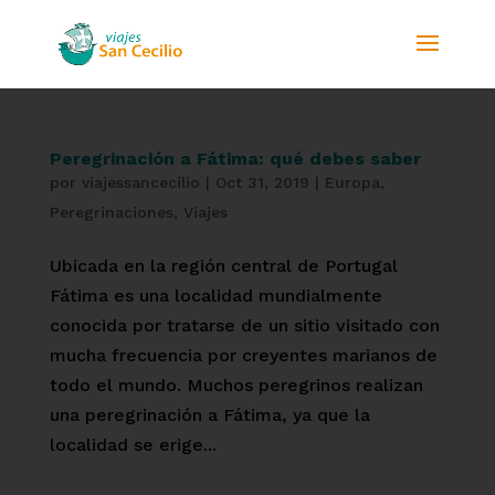
Peregrinación a Fátima: qué debes saber
por
viajessancecilio
|
Oct 31, 2019
|
Europa
,
Peregrinaciones
,
Viajes
Ubicada en la región central de Portugal
Fátima es una localidad mundialmente
conocida por tratarse de un sitio visitado con
mucha frecuencia por creyentes marianos de
todo el mundo. Muchos peregrinos realizan
una peregrinación a Fátima, ya que la
localidad se erige...