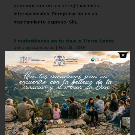
podemos ver en las peregrinaciones
internacionales. Peregrinar no es un
mandamiento expreso. Sin...
5 curiosidades en tu viaje a Tierra Santa
por
viajessancecilio
|
Feb 28, 2019
|
Peregrinaciones
,
Tierra Santa
Un viaje a Tierra Santa, a los santos lugares
donde nació, vivió, murió y resucitó
Jesucristo, es mucho más que un viaje para
hacer turismo. Los católicos tenemos la
oportunidad de tocar, sentir y vivir sitios que
significan todo un refuerzo para la Fe. Estar
en...